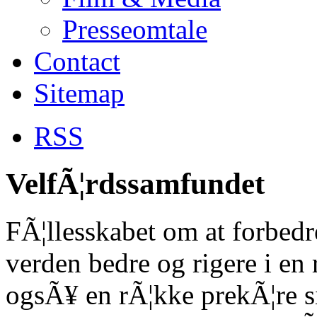
Presseomtale
Contact
Sitemap
RSS
VelfÃ¦rdssamfundet
FÃ¦llesskabet om at forbedr
verden bedre og rigere i en
ogsÃ¥ en rÃ¦kke prekÃ¦re sid