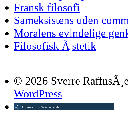
Fransk filosofi
Sameksistens uden comm
Moralens evindelige gen
Filosofisk Ã¦stetik
© 2026 Sverre RaffnsÃ¸e
WordPress
Follow me on Academia.edu