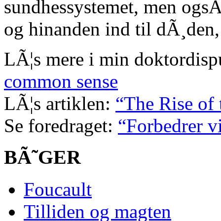
sundhessystemet, men ogsÃ¥
og hinanden ind til dÃ¸den,
LÃ¦s mere i min doktordisp
common sense
LÃ¦s artiklen:
“The Rise of
Se foredraget:
“Forbedrer vi
BÃ˜GER
Foucault
Tilliden og magten