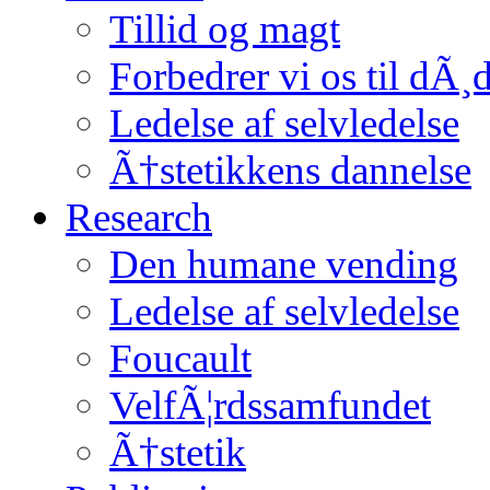
Tillid og magt
Forbedrer vi os til dÃ¸
Ledelse af selvledelse
Ã†stetikkens dannelse
Research
Den humane vending
Ledelse af selvledelse
Foucault
VelfÃ¦rdssamfundet
Ã†stetik