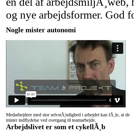
en del af arbejdsmiljÃ¸web, h
og nye arbejdsformer. God f
Nogle mister autonomi
Medarbejdere med stor selvstÃ¦ndighed i arbejdet kan fÃ¸le, at de
mister indflydelse ved overgang til teamarbejde.
Arbejdslivet er som et cykellÃ¸b